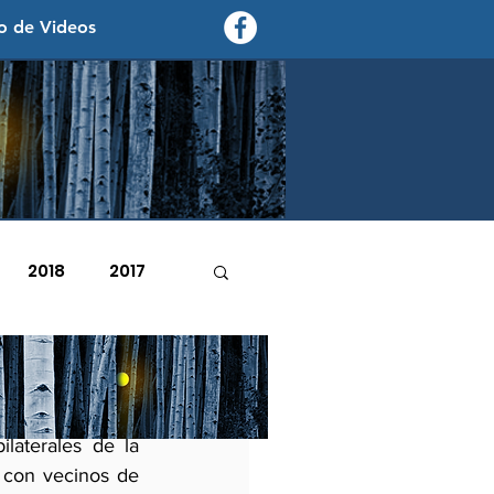
o de Videos
contexto - politica exterior
2018
2017
2007
2006
s y uno general. 
laterales de la 
 con vecinos de 