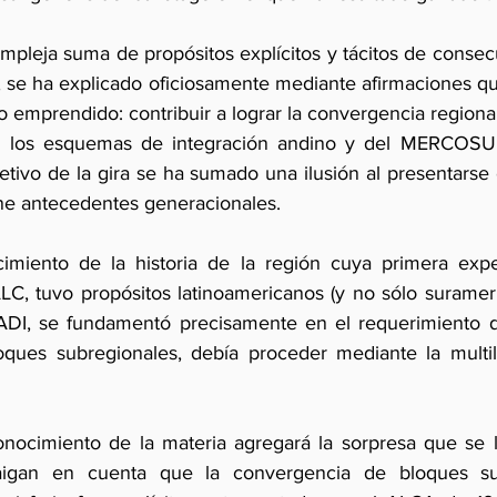
pleja suma de propósitos explícitos y tácitos de consecu
s, se ha explicado oficiosamente mediante afirmaciones q
o emprendido: contribuir a lograr la convergencia regiona
 los esquemas de integración andino y del MERCOSUR
bjetivo de la gira se ha sumado una ilusión al presentars
ne antecedentes generacionales.
cimiento de la historia de la región cuya primera expe
ALC, tuvo propósitos latinoamericanos (y no sólo surameri
ADI, se fundamentó precisamente en el requerimiento d
ques subregionales, debía proceder mediante la multila
nocimiento de la materia agregará la sorpresa que se l
igan en cuenta que la convergencia de bloques sub