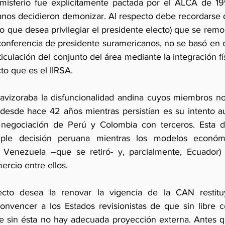
emisferio fue explícitamente pactada por el ALCA de 19
anos decidieron demonizar. Al respecto debe recordarse q
ue desea privilegiar el presidente electo) que se remont
 conferencia de presidente suramericanos, no se basó en 
ticulación del conjunto del área mediante la integración fís
to que es el IIRSA.
vizoraba la disfuncionalidad andina cuyos miembros no l
esde hace 42 años mientras persistían es su intento aut
a negociación de Perú y Colombia con terceros. Esta di
ple decisión peruana mientras los modelos económi
ia, Venezuela –que se retiró- y, parcialmente, Ecuador)
ercio entre ellos.
ecto desea la renovar la vigencia de la CAN restitu
onvencer a los Estados revisionistas de que sin libre 
ue sin ésta no hay adecuada proyección externa. Antes q