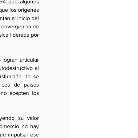
94 que algunos 
ue los orígenes 
an al inicio del 
convergencia de 
ica liderada por 
ogran articular 
odestructivo al 
sfunción no se 
cos de países 
 no acepten los 
yendo su valor 
comercio no hay 
ue impulsar ese 