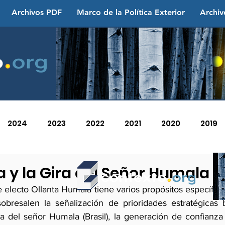
Archivos PDF
Marco de la Política Exterior
Archiv
2024
2023
2022
2021
2020
2019
2013
2012
2011
2010
2009
2008
 y la Gira del Señor Humala
e electo Ollanta Humala tiene varios propósitos específico
obresalen la señalización de prioridades estratégicas bi
na del señor Humala (Brasil), la generación de confianza