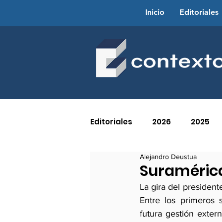
Inicio
Editoriales
Editoriales
2026
2025
Alejandro Deustua
2016
2015
2014
Suramérica
La gira del president
Entre los primeros s
2005
2004
2003
futura gestión exter