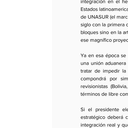
integración en el h
Estados latinoameric
de UNASUR (el marco q
siglo con la primera
bloques sino en la ar
ese magnífico proyec
Ya en esa época se a
una unión aduanera d
tratar de impedir l
compondrá por sim
revisionistas (Boliv
términos de libre com
Si el presidente el
estratégico deberá c
integración real y q