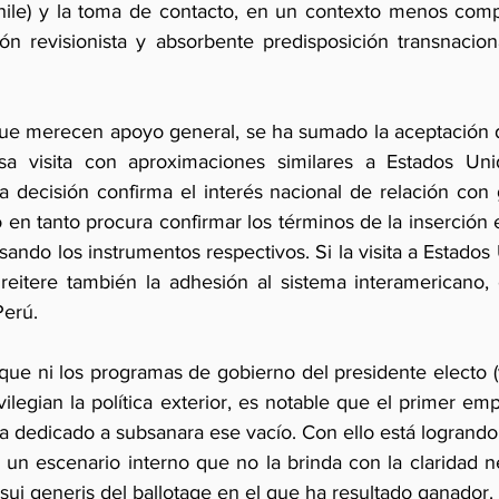
Chile) y la toma de contacto, en un contexto menos com
n revisionista y absorbente predisposición transnacion
que merecen apoyo general, se ha sumado la aceptación d
a visita con aproximaciones similares a Estados Uni
a decisión confirma el interés nacional de relación con 
 en tanto procura confirmar los términos de la inserción 
ando los instrumentos respectivos. Si la visita a Estados 
reitere también la adhesión al sistema interamericano, e
Perú.
que ni los programas de gobierno del presidente electo
ivilegian la política exterior, es notable que el primer em
 dedicado a subsanara ese vacío. Con ello está logrando
 un escenario interno que no la brinda con la claridad ne
s sui generis del ballotage en el que ha resultado ganador.