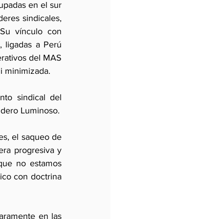
upadas en el sur 
eres sindicales, 
 Su vínculo con 
 ligadas a Perú 
erativos del MAS 
i minimizada. 
o sindical del 
endero Luminoso.
s, el saqueo de 
ra progresiva y 
que no estamos 
ico con doctrina 
laramente en las 