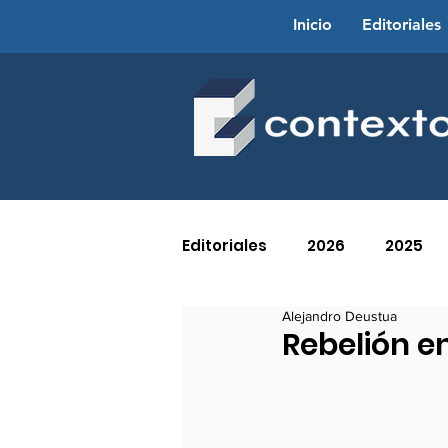
Inicio
Editoriales
Editoriales
2026
2025
Alejandro Deustua
2016
2015
2014
Rebelión en
2005
2004
2003