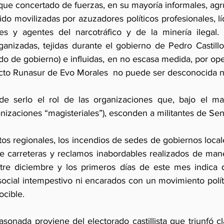
aque concertado de fuerzas, en su mayoría informales, agr
ido movilizadas por azuzadores políticos profesionales, líd
les y agentes del narcotráfico y de la minería ilegal.
anizadas, tejidas durante el gobierno de Pedro Castillo,
rtido de gobierno) e influidas, en no escasa medida, por op
ecto Runasur de Evo Morales  no puede ser desconocida n
serlo el rol de las organizaciones que, bajo el mant
nizaciones “magisteriales”), esconden a militantes de S
os regionales, los incendios de sedes de gobiernos locale
e carreteras y reclamos inabordables realizados de mane
tre diciembre y los primeros días de este mes indica 
 social intempestivo ni encarados con un movimiento polít
cible.
asonada proviene del electorado castillista que triunfó c