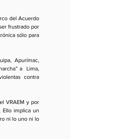
arco del Acuerdo 
er frustrado por 
ónica sólo para 
ipa, Apurímac, 
rcha” a  Lima, 
olentas  contra 
del VRAEM y por 
Ello implica un 
 ni lo uno ni lo 