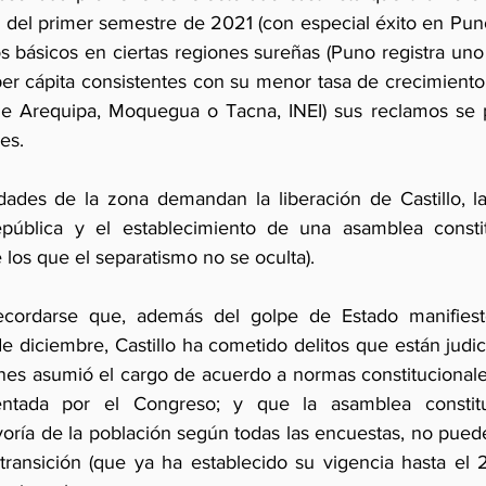
 del primer semestre de 2021 (con especial éxito en Puno
os básicos en ciertas regiones sureñas (Puno registra uno
per cápita consistentes con su menor tasa de crecimiento 
de Arequipa, Moquegua o Tacna, INEI) sus reclamos se 
es.
idades de la zona demandan la liberación de Castillo, la
pública y el establecimiento de una asamblea constit
 los que el separatismo no se oculta). 
ecordarse que, además del golpe de Estado manifiest
e diciembre, Castillo ha cometido delitos que están judici
nes asumió el cargo de acuerdo a normas constitucionales
entada por el Congreso; y que la asamblea constitu
oría de la población según todas las encuestas, no pued
transición (que ya ha establecido su vigencia hasta el