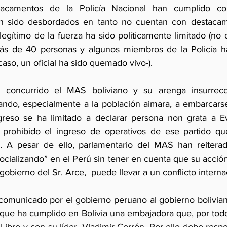
tacamentos de la Policía Nacional han cumplido con
n sido desbordados en tanto no cuentan con destacamen
egítimo de la fuerza ha sido políticamente limitado (no 
s de 40 personas y algunos miembros de la Policía han 
caso, un oficial ha sido quemado vivo-). 
 concurrido el MAS boliviano y su arenga insurreccio
lando, especialmente a la población aimara, a embarcarse
greso se ha limitado a declarar persona non grata a Ev
prohibido el ingreso de operativos de ese partido qu
. A pesar de ello, parlamentario del MAS han reiterado
ocializando” en el Perú sin tener en cuenta que su acció
gobierno del Sr. Arce,  puede llevar a un conflicto interna
comunicado por el gobierno peruano al gobierno bolivian
 que ha cumplido en Bolivia una embajadora que, por todo