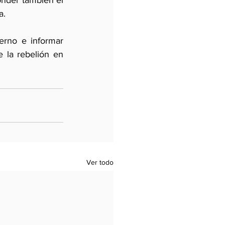
onder también el 
a. 
erno e informar 
la rebelión en 
Ver todo