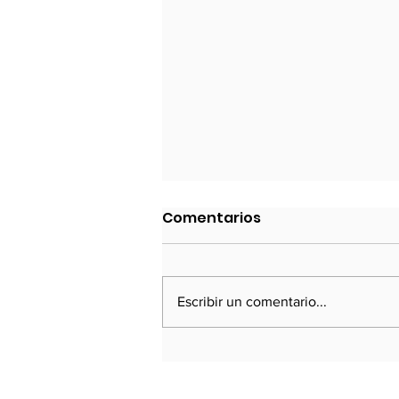
Política Exterior 2023
Comentarios
Cancillería inicio el año dispuesta
a afrontar las consecuencias del
golpe de Estado de Castillo
Escribir un comentario...
(diciembre de 2022) y el fuerte
deterioro