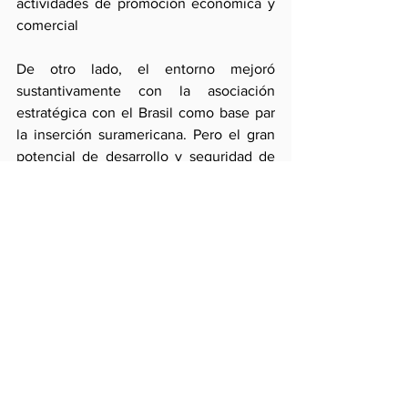
actividades de promoción económica y 
comercial
De otro lado, el entorno mejoró 
sustantivamente con la asociación 
estratégica con el Brasil como base par 
la inserción suramericana. Pero el gran 
potencial de desarrollo y seguridad de 
esa relación no se ha consolidado con la 
rapidez ni el sustento necesarios.
De otro lado, errores conceptuales (la 
definición de la política exterior como 
“una función de la política interna”) y la 
pérdida de influencia han contribuido al 
desmejoramiento notorio de la relación 
con Chile y a mitigar el alejamiento de 
Bolivia. En cambio, la relación con 
vecinos antes distantes -Colombia y 