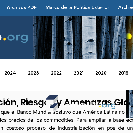
Archivos PDF
Marco de la Política Exterior
Archiv
2024
2023
2022
2021
2020
2019
2013
2012
2011
2010
2009
2008
rción, Riesgos y Amenazas Glo
ue el Banco Mundial sostuvo que América Latina no volve
altos precios de los commodities. Para ampliar la base ec
un costoso proceso de industrialización en pos de u