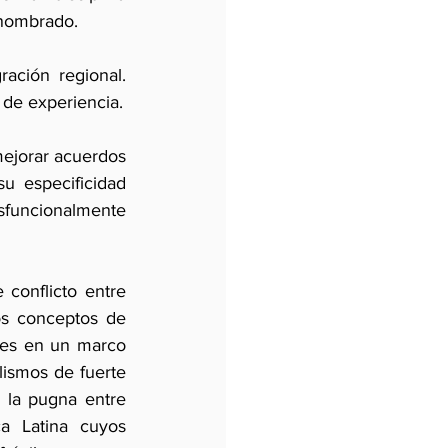
enombrado.
ación regional. 
Lamentablemente, ésta no ha alcanzado masa crítica suficiente en medio siglo de experiencia. 
mejorar acuerdos 
 especificidad 
funcionalmente 
conflicto entre 
os conceptos de 
tes en un marco 
lismos de fuerte 
la pugna entre  
a Latina cuyos 