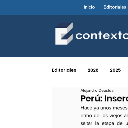
Inicio
Editoriales
Editoriales
2026
2025
Alejandro Deustua
2016
2015
2014
Perú: Inse
Hace ya unos meses q
ritmo de los viejos 
2005
2004
2003
saltar la etapa de 