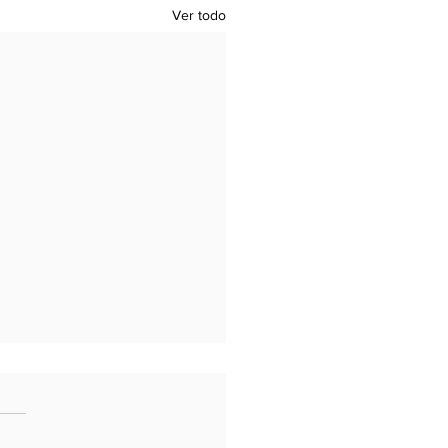
Ver todo
a: Cambio
sférico Sin Apertura