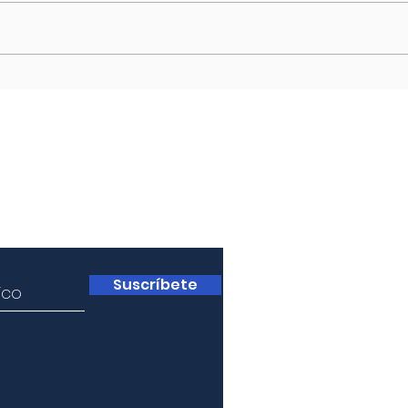
La economía mundial está siendo
La de
afectada por un shock de oferta
resta
positivo. En efecto, la caída del
diplo
precio del petróleo en un orden
que c
de 40%...
país) y
a
Suscríbete