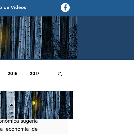
o de Videos
contexto - politica exterior
2018
2017
2007
2006
bales
ría a crecer al 
onómica sugería 
na economía de 