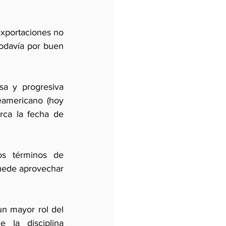
xportaciones no 
todavía por buen 
a y progresiva 
eamericano (hoy 
ca la fecha de 
os términos de 
uede aprovechar 
n mayor rol del 
 la disciplina 