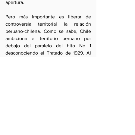
apertura.
Pero más importante es liberar de 
controversia territorial la relación 
peruano-chilena. Como se sabe, Chile 
ambiciona el territorio peruano por 
debajo del paralelo del hito No 1 
desconociendo el Tratado de 1929. Al 
respecto, no es aceptable que el Perú 
insista en obviar el problema y que el 
principio de fiel cumplimiento de los 
tratados se escabulla en la Declaración 
de Lima en la vaga referencia al respeto 
del derecho internacional. 