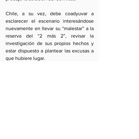
Chile, a su vez, debe coadyuvar a 
esclarecer el escenario interesándose 
nuevamente en llevar su “malestar” a la 
reserva del “2 más 2”, revisar la 
investigación de sus propios hechos y 
estar dispuesto a plantear las excusas a 
que hubiere lugar.
El interés de ambas partes radica en 
incrementar y equilibrar su 
interdependencia, no en complicarla y 
el del Perú en incrementar sus 
capacidades en ese proceso, no en 
entorpecerlas.