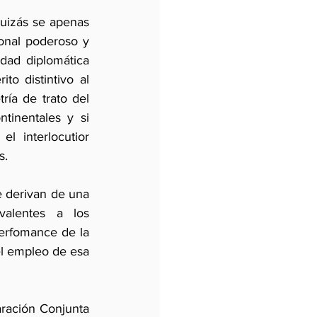
uizás se apenas 
ional poderoso y 
dad diplomática 
o distintivo al 
ía de trato del 
tinentales y si 
 interlocutior 
s.
 derivan de una 
alentes a los 
erfomance de la 
el empleo de esa 
ración Conjunta 