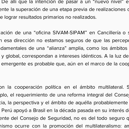
. De allí que la intención de pasar a un “nuevo nivel” en
nte la superación de una etapa previa de realizaciones c
de lograr resultados primarios no realizados.
zación de una “oficina SIVAM-SIPAM” en Cancillería o s
n esa dirección no estamos seguros de que las percep
ndamentales de una “alianza” amplia, como los ámbitos 
 y global, correspondan a intereses idénticos. A la luz de
 emergente es probable que, aún en el marco de la coope
 la cooperación política en el ámbito multilateral. Si
lo, el requerimiento de una reforma integral del Conse
ia, la perspectiva y el ámbito de aquélla probablemente 
el Perú apoyó a Brasil en la década pasada en su interés d
te del Consejo de Seguridad, no es del todo seguro qu
ismo ocurre con la promoción del multilateralismo: am