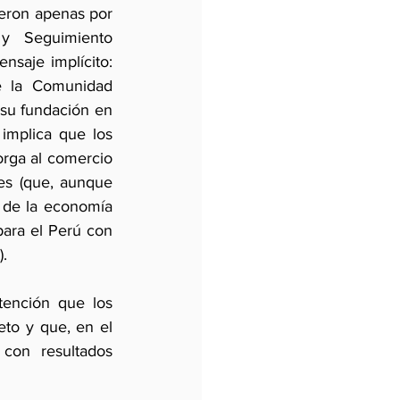
ieron apenas por 
y Seguimiento 
nsaje implícito: 
e la Comunidad 
su fundación en 
mplica que los 
rga al comercio 
es (que, aunque 
n de la economía 
ara el Perú con 
).
tención que los 
to y que, en el 
con resultados 