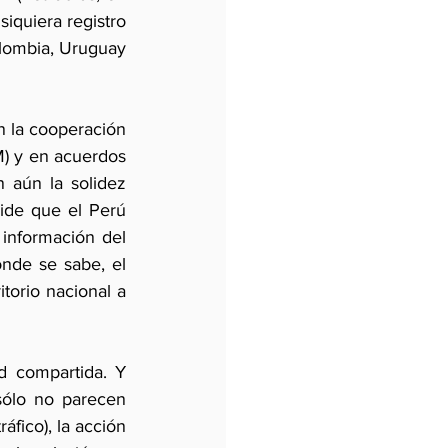
iquiera registro 
olombia, Uruguay 
n la cooperación 
) y en acuerdos 
 aún la solidez 
ide que el Perú 
información del 
nde se sabe, el 
torio nacional a 
d compartida. Y 
ólo no parecen 
fico), la acción 