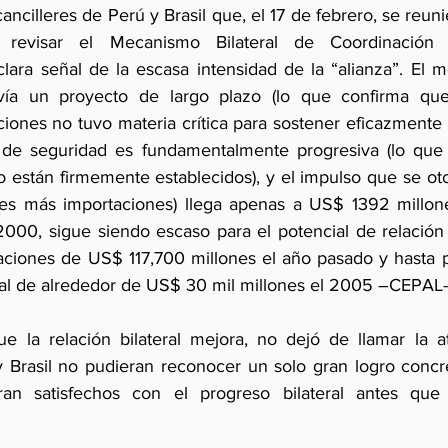
ancilleres de Perú y Brasil que, el 17 de febrero, se reun
revisar el Mecanismo Bilateral de Coordinación 
ara señal de la escasa intensidad de la “alianza”. El me
vía un proyecto de largo plazo (lo que confirma qu
ones no tuvo materia crítica para sostener eficazmente 
 de seguridad es fundamentalmente progresiva (lo que i
o están firmemente establecidos), y el impulso que se oto
ones más importaciones) llega apenas a US$ 1392 millon
l 2000, sigue siendo escaso para el potencial de relació
aciones de US$ 117,700 millones el año pasado y hasta p
otal de alrededor de US$ 30 mil millones el 2005 –CEPAL-
e la relación bilateral mejora, no dejó de llamar la a
y Brasil no pudieran reconocer un solo gran logro concre
an satisfechos con el progreso bilateral antes que 