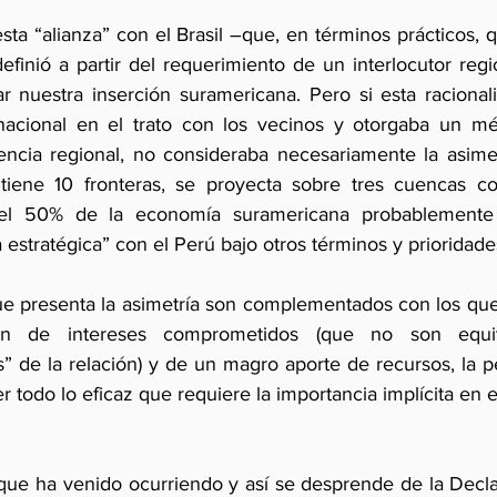
ta “alianza” con el Brasil –que, en términos prácticos, q
efinió a partir del requerimiento de un interlocutor reg
ar nuestra inserción suramericana. Pero si esta racionali
 nacional en el trato con los vecinos y otorgaba un mérit
ncia regional, no consideraba necesariamente la asimetr
e tiene 10 fronteras, se proyecta sobre tres cuencas con
el 50% de la economía suramericana probablemente el
a estratégica” con el Perú bajo otros términos y prioridade
ue presenta la asimetría son complementados con los que
sión de intereses comprometidos (que no son equiv
” de la relación) y de un magro aporte de recursos, la p
er todo lo eficaz que requiere la importancia implícita en 
 que ha venido ocurriendo y así se desprende de la Decla