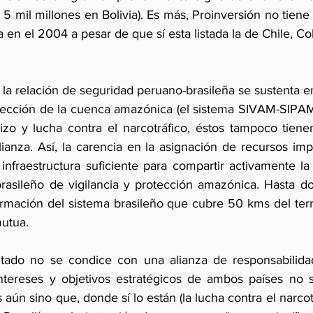
5 mil millones en Bolivia). Es más, Proinversión no tiene s
a en el 2004 a pesar de que sí esta listada la de Chile, C
la relación de seguridad peruano-brasileña se sustenta e
otección de la cuenca amazónica (el sistema SIVAM-SIPAM
rizo y lucha contra el narcotráfico, éstos tampoco tienen
lianza. Así, la carencia en la asignación de recursos imp
infraestructura suficiente para compartir activamente la 
rasileño de vigilancia y protección amazónica. Hasta do
rmación del sistema brasileño que cubre 50 kms del terri
mutua.
mitado no se condice con una alianza de responsabilida
tereses y objetivos estratégicos de ambos países no s
aún sino que, donde sí lo están (la lucha contra el narcotrá