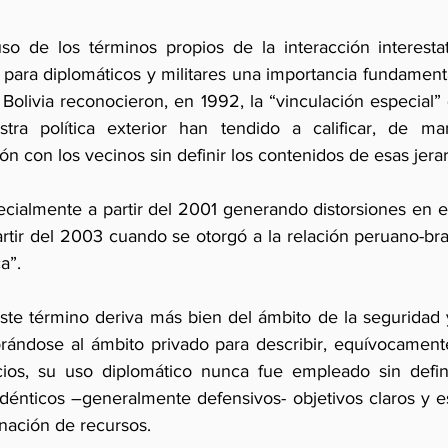
so de los términos propios de la interacción interestata
 para diplomáticos y militares una importancia fundament
olivia reconocieron, en 1992, la “vinculación especial” 
ra política exterior han tendido a calificar, de man
ión con los vecinos sin definir los contenidos de esas jera
cialmente a partir del 2001 generando distorsiones en el t
tir del 2003 cuando se otorgó a la relación peruano-bras
a”.
te término deriva más bien del ámbito de la seguridad 
rándose al ámbito privado para describir, equívocamente,
ios, su uso diplomático nunca fue empleado sin definir
idénticos –generalmente defensivos- objetivos claros y es
nación de recursos.