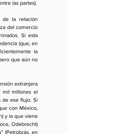
ntre las partes).
de la relación 
eza del comercio 
inados. Si esta 
dencia (que, en 
cientemente la 
pero que aún no 
rsión extranjera 
mil millones el 
e ese flujo. Si 
(que con México, 
) y la que viene 
oce, Odebrecht) 
 (Petrobrás, en 