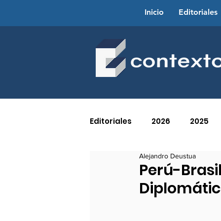
Inicio
Editoriales
Editoriales
2026
2025
Alejandro Deustua
2016
2015
2014
Perú-Brasi
Diplomáti
2005
2004
2003