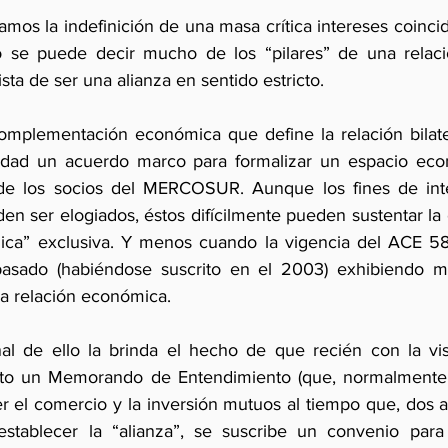
amos la indefinición de una masa crítica intereses coincid
o se puede decir mucho de los “pilares” de una relaci
sta de ser una alianza en sentido estricto.
omplementación económica que define la relación bilater
idad un acuerdo marco para formalizar un espacio econ
de los socios del MERCOSUR. Aunque los fines de inte
n ser elogiados, éstos difícilmente pueden sustentar la 
gica” exclusiva. Y menos cuando la vigencia del ACE 58
asado (habiéndose suscrito en el 2003) exhibiendo mo
 la relación económica.
l de ello la brinda el hecho de que recién con la visit
to un Memorando de Entendimiento (que, normalmente,
 el comercio y la inversión mutuos al tiempo que, dos 
stablecer la “alianza”, se suscribe un convenio para e