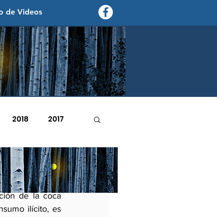
o de Videos
contexto - politica exterior
2018
2017
2007
2006
 autoridad del 
ción de la coca 
sumo ilícito, es 