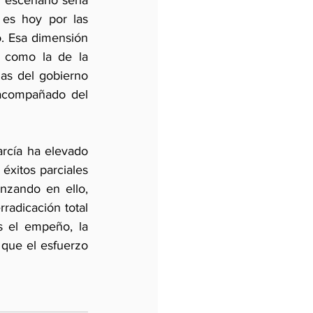
 escenario sería 
es hoy por las 
o. Esa dimensión 
s como la de la 
as del gobierno 
 acompañado del 
rcía ha elevado 
xitos parciales 
nzando en ello, 
adicación total 
s el empeño, la 
que el esfuerzo 