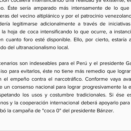
ción cocalera intensificando una realidad ya existente, el
no. Éste sería amparado más intensamente de lo que 
ras del vecino altiplánico y por el patrocinio venezolan
dería legitimarse adicionalmente a través de iniciativa
 la hoja de coca intensificando lo que ocurre, a instanci
n cuanto foro esté disponible. Ello, por cierto, estaría
do del ultranacionalismo local.
narios son indeseables para el Perú y el presidente Ga
so para evitarlos, éste no tiene más remedio que lograr é
en el empeño contra el narcotráfico. Conforme vaya ava
e un consenso nacional para lograr progresivamente la err
espetando los usos y costumbre tradicionales. Si ése e
nos y la cooperación internacional deberá apoyarlo para 
ó la campaña de "coca 0" del presidente Bánzer.