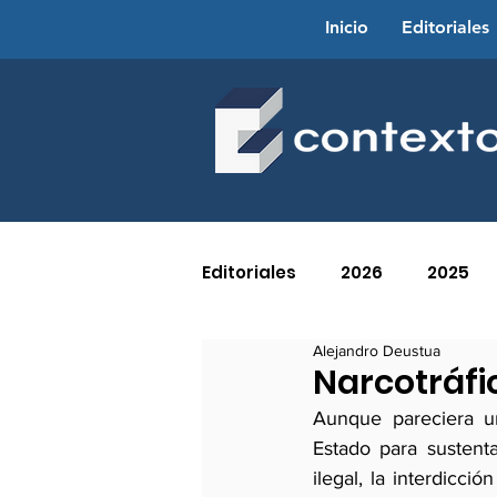
Inicio
Editoriales
Editoriales
2026
2025
Alejandro Deustua
2016
2015
2014
Narcotráfic
Aunque pareciera un
Estado para sustenta
2005
2004
2003
ilegal, la interdicci