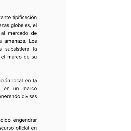
te tipificación 
zas globales, el 
 al mercado de 
a amenaza. Los 
subsistiera la 
el marco de su 
ión local en la 
Y, en un marco 
nerando divisas 
dido engendrar 
urso oficial en 