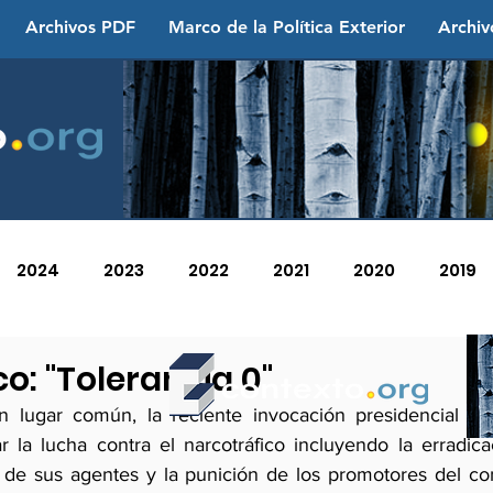
Archivos PDF
Marco de la Política Exterior
Archiv
2024
2023
2022
2021
2020
2019
2013
2012
2011
2010
2009
2008
o: "Tolerancia 0"
 lugar común, la reciente invocación presidencial a la
r la lucha contra el narcotráfico incluyendo la erradica
ón de sus agentes y la punición de los promotores del con