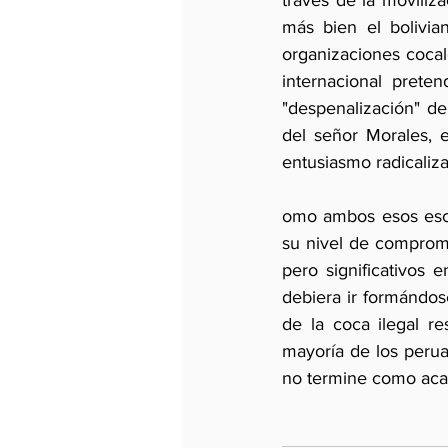
través de la moviliza
más bien el bolivia
organizaciones cocale
internacional preten
"despenalización" de
del señor Morales, e
entusiasmo radicaliza
omo ambos esos esce
su nivel de compromi
pero significativos 
debiera ir formándos
de la coca ilegal r
mayoría de los perua
no termine como acab