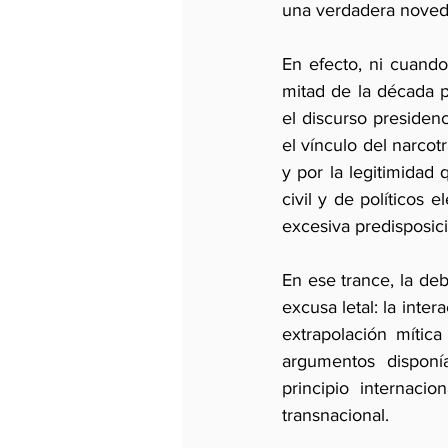
una verdadera noveda
En efecto, ni cuando
mitad de la década p
el discurso presidenc
el vínculo del narcot
y por la legitimidad
civil y de políticos 
excesiva predisposic
En ese trance, la deb
excusa letal: la inte
extrapolación mític
argumentos disponía
principio internaci
transnacional.