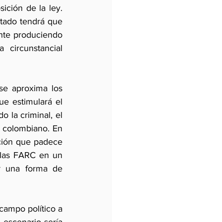
ción de la ley. 
stado tendrá que 
nte produciendo 
circunstancial 
 se aproxima los 
e estimulará el 
 la criminal, el 
 colombiano. En 
ación que padece 
 las FARC en un 
 una forma de 
 campo político a 