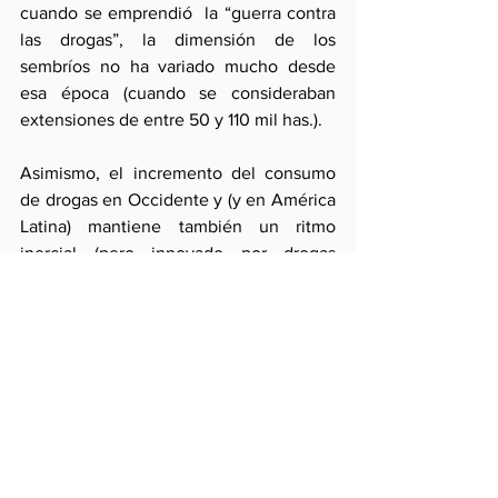
cuando se emprendió  la “guerra contra 
las drogas”, la dimensión de los 
sembríos no ha variado mucho desde 
esa época (cuando se consideraban 
extensiones de entre 50 y 110 mil has.).  
Asimismo, el incremento del consumo 
de drogas en Occidente y (y en América 
Latina) mantiene también un ritmo 
inercial (pero innovado por drogas 
sintéticas muchas de las cuales son de 
fácil acceso) mientras los gobiernos de 
poblaciones afectadas no logran atenuar 
esa tendencia. Es evidente entonces 
que, frente al paralelo incremento de la 
oferta, el incentivo para la cooperación 
entre productores y consumidores se 
debiera haber incrementado. Ese 
incentivo, sin embargo, podría decaer 