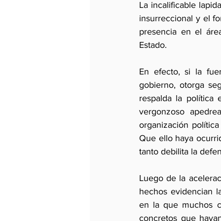
La incalificable lap
insurreccional y el f
presencia en el áre
Estado.
En efecto, si la fu
gobierno, otorga segu
respalda la política 
vergonzoso apedrea
organización política
Que ello haya ocurrid
tanto debilita la def
Luego de la acelerac
hechos evidencian la
en la que muchos ci
concretos que hayan 