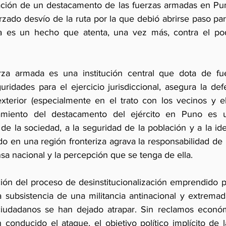
idación de un destacamento de las fuerzas armadas en Pu
orzado desvío de la ruta por la que debió abrirse paso par
a es un hecho que atenta, una vez más, contra el pode
erza armada es una institución central que dota de fue
ridades para el ejercicio jurisdiccional, asegura la defen
exterior (especialmente en el trato con los vecinos y el
miento del destacamento del ejército en Puno es un
 de la sociedad, a la seguridad de la población y a la ide
o en una región fronteriza agrava la responsabilidad de 
ensa nacional y la percepción que se tenga de ella.
ión del proceso de desinstitucionalización emprendido por
 subsistencia de una militancia antinacional y extremad
udadanos se han dejado atrapar. Sin reclamos económi
conducido el ataque, el objetivo político implícito de l