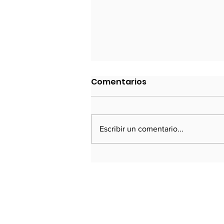
Política Exterior 2023
Comentarios
Cancillería inicio el año dispuesta
a afrontar las consecuencias del
golpe de Estado de Castillo
Escribir un comentario...
(diciembre de 2022) y el fuerte
deterioro
Susbríbete a nuestra revist