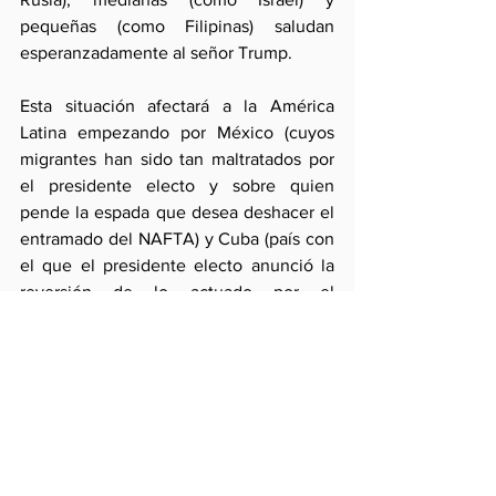
pequeñas (como Filipinas) saludan 
esperanzadamente al señor Trump.
Esta situación afectará a la América 
Latina empezando por México (cuyos 
migrantes han sido tan maltratados por 
el presidente electo y sobre quien 
pende la espada que desea deshacer el 
entramado del NAFTA) y Cuba (país con 
el que el presidente electo anunció la 
reversión de lo actuado por el 
presidente Obama). Estando los 
mecanismos trasmisores de una mala 
relación potencial a la vista (el comercio 
y la migración) la desconfianza respecto 
del viejo hegemón también se ha 
instalado en la región. 