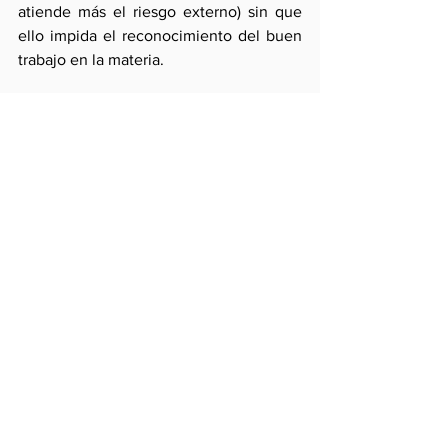
atiende más el riesgo externo) sin que 
ello impida el reconocimiento del buen 
trabajo en la materia.
Sólo en el campo de la inversión 
privada, que se encuentra 
desestimulada y ausente del marco de 
seguridades imprescindibles, el FMI 
encuentra un cuestionamiento 
vinculado al incremento del rol del 
Estado en el ámbito y a los conflictos 
sociales que generan desincentivos 
adicionales. Nada más. Así como las 
nacionalizaciones arbitrarias no son 
mencionadas tampoco lo son las 
limitaciones del comercio exterior 
afectado por la dependencia de las 
exportaciones de gas y soya y por la 
insistencia boliviana en no negociar 