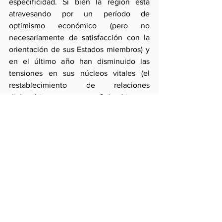
especificidad. Si bien la región esta 
atravesando por un período de 
optimismo económico (pero no 
necesariamente de satisfacción con la 
orientación de sus Estados miembros) y 
en el último año han disminuido las 
tensiones en sus núcleos vitales (el 
restablecimiento de relaciones 
diplomáticas entre Colombia y 
Venezuela; el consenso peruano-
chileno de mantener una política de 
“cuerdas separadas” o de “relaciones 
inteligentes” que minimice la influencia 
de la controversia marítima que debe 
resolver la Corte Internacional de 
Justicia; la decisión de Perú, Chile, 
Colombia y México de avanzar en un 
proceso de integración profunda; y la 
reiteración brasileño-argentina de 