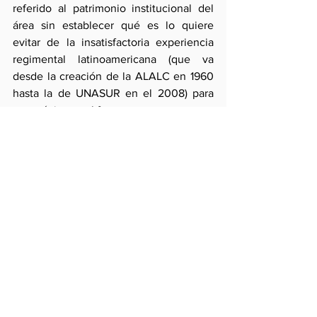
referido al patrimonio institucional del 
área sin establecer qué es lo quiere 
evitar de la insatisfactoria experiencia 
regimental latinoamericana (que va 
desde la creación de la ALALC en 1960 
hasta la de UNASUR en el 2008) para 
tener éxito en el futuro.
Bien haría en consecuencia el proceso 
que crea la “Comunidad” en reconocer 
esta historia de insuficiencias que van 
desde el fracaso el la organización de 
un zona de libre comercio 
latinoamericana –aunque el comercio 
intraregional ha crecido fuertemente y 
se ha liberalizado parcialmente- hasta la 
opacidad del SELA y la frustración de la 
evolución de la Comunidad Andina.