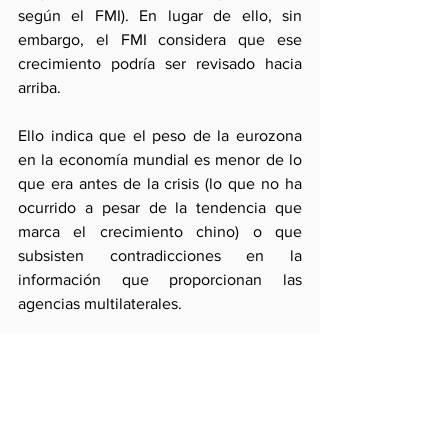
según el FMI). En lugar de ello, sin 
embargo, el FMI considera que ese 
crecimiento podría ser revisado hacia 
arriba.
Ello indica que el peso de la eurozona 
en la economía mundial es menor de lo 
que era antes de la crisis (lo que no ha 
ocurrido a pesar de la tendencia que 
marca el crecimiento chino) o que 
subsisten contradicciones en la 
información que proporcionan las 
agencias multilaterales.
Sin embargo, asumiendo que el 
crecimiento europeo  se mantenga en el 
insuficiente nivel estimado, el 
predominio de las tendencias 
conservadoras  podría estimular las 