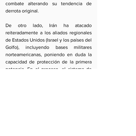
combate alterando su tendencia de 
derrota original.
De otro lado, Irán ha atacado 
reiteradamente a los aliados regionales 
de Estados Unidos (Israel y los países del 
Golfo), incluyendo bases militares 
norteamericanas, poniendo en duda la 
capacidad de protección de la primera 
potencia. En el proceso, el sistema de 
misiles encargados de esa protección ha 
sido empleado al punto de complicar el 
reaprovisionamiento de los mismos 
mientras los países del Golfo optan por 
buscar alianzas extra-regionales.
Sin embargo, el MOU ha sido saludado 
por los europeos a la espera de 
resultados distintos a los términos 