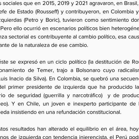
 sociales que en 2015, 2019 y 2021 agravaron, en Brasil, 
fe de Estado (Rousseff) y contribuyeron, en Colombia y C
izquierdas (Petro y Boric), tuvieron como sentimiento do
ero ello ocurrió en escenarios políticos bien heterogéneos
za sectorial es contribuyente al cambio político, esa ca
ante de la naturaleza de ese cambio.
éste se expresó en un ciclo político (la destitución de Ro
ionamiento de Temer, trajo a Bolsonaro cuyo radicalis
uis Inacio da Silva). En Colombia, se quebró una secuenc
el primer presidente de izquierda que ha producido la 
rio de seguridad (guerrilla y narcotráfico)  y de produc
eo). Y en Chile, un joven e inexperto participante de l
da insistiendo en una refundación constitucional.  
stos resultados han alterado el equilibrio en el área, ho
os de izquierda con tendencia injerencista, el Perú podr