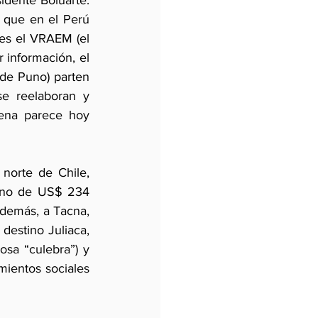
idente Boluarte. 
 que en el Perú 
es el VRAEM (el 
 información, el 
de Puno) parten 
e reelaboran y 
dena parece hoy 
norte de Chile, 
Puno de US$ 234 
demás, a Tacna, 
destino Juliaca, 
sa “culebra”) y 
ientos sociales 