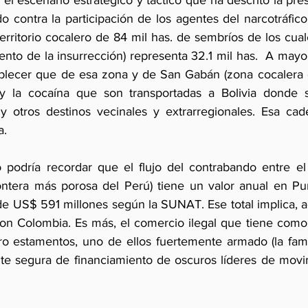
el escenario estratégico y táctico que ha descrito la pres
o contra la participación de los agentes del narcotráfico
erritorio cocalero de 84 mil has. de sembríos de los cual
ento de la insurrección) representa 32.1 mil has.  A mayor
ablecer que de esa zona y de San Gabán (zona cocalera 
y la cocaína que son transportadas a Bolivia donde s
 y otros destinos vecinales y extrarregionales. Esa ca
a.
podría recordar que el flujo del contrabando entre el 
frontera más porosa del Perú) tiene un valor anual en 
 de US$ 591 millones según la SUNAT. Ese total implica, a
con Colombia. Es más, el comercio ilegal que tiene como 
o estamentos, uno de ellos fuertemente armado (la famo
e segura de financiamiento de oscuros líderes de movim