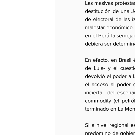
Las masivas protestas
destitución de una Je
de electoral de las 
malestar económico. P
en el Perú la semejan
debiera ser determin
En efecto, en Brasil 
de Lula- y el cuest
devolvió el poder a L
el acceso al poder d
incierta  del escena
commodity (el petról
terminado en La Mone
Si a nivel regional e
predomino de gobiern