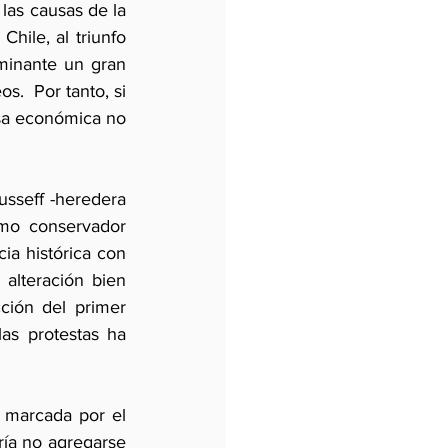
las causas de la 
hile, al triunfo 
minante un gran 
.  Por tanto, si 
usa económica no 
usseff -heredera 
mo conservador 
ia histórica con 
alteración bien 
ción del primer 
as protestas ha 
y marcada por el 
ía no agregarse 