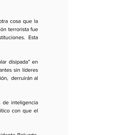
tra cosa que la 
n terrorista fue 
ituciones.  Esta 
ar disipada” en 
es sin líderes  
,  derruirán al 
de inteligencia 
tico con que el 