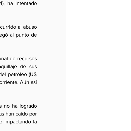
, ha intentado 
currido al abuso 
egó al punto de 
onal de recursos 
uillaje de sus 
del petróleo (U$ 
orriente. Aún así 
s no ha logrado 
s han caído por 
o impactando la 