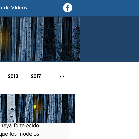
o de Videos
contexto - politica exterior
2018
2017
2007
2006
 electoral como 
aya fortalecido 
 que los modelos 