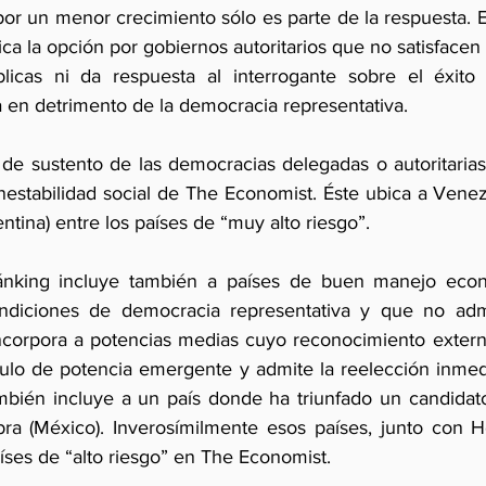
por un menor crecimiento sólo es parte de la respuesta. E
ica la opción por gobiernos autoritarios que no satisface
licas ni da respuesta al interrogante sobre el éxito 
en detrimento de la democracia representativa.
a de sustento de las democracias delegadas o autoritarias 
nestabilidad social de The Economist. Éste ubica a Venezu
tina) entre los países de “muy alto riesgo”.
ánking incluye también a países de buen manejo eco
diciones de democracia representativa y que no admi
incorpora a potencias medias cuyo reconocimiento exter
tulo de potencia emergente y admite la reelección inmedi
también incluye a un país donde ha triunfado un candidato
a (México). Inverosímilmente esos países, junto con Ho
países de “alto riesgo” en The Economist.