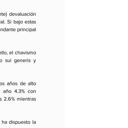
te) devaluación 
l. Si bajo estas 
dante principal 
llo, el chavismo 
 sui generis y 
os años de alto 
e año 4.3% con 
s 2.6% mientras 
ha dispuesto la 