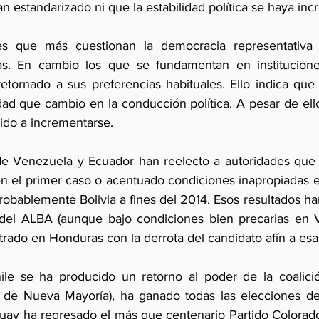
n estandarizado ni que la estabilidad política se haya in
es que más cuestionan la democracia representativa 
rias. En cambio los que se fundamentan en institucion
retornado a sus preferencias habituales. Ello indica que
ad que cambio en la conducción política. A pesar de ello 
ido a incrementarse.
de Venezuela y Ecuador han reelecto a autoridades que h
 el primer caso o acentuado condiciones inapropiadas e
robablemente Bolivia a fines del 2014. Esos resultados ha
del ALBA (aunque bajo condiciones bien precarias en V
trado en Honduras con la derrota del candidato afín a es
ile se ha producido un retorno al poder de la coalició
l de Nueva Mayoría), ha ganado todas las elecciones de
uay ha regresado el más que centenario Partido Colorado