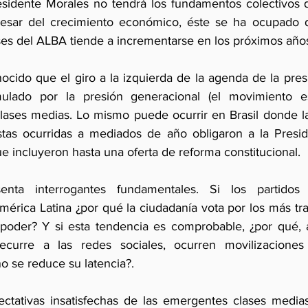
esidente Morales no tendrá los fundamentos colectivos 
esar del crecimiento económico, éste se ha ocupado de
íses del ALBA tiende a incrementarse en los próximos año
ocido que el giro a la izquierda de la agenda de la presi
ulado por la presión generacional (el movimiento estu
clases medias. Lo mismo puede ocurrir en Brasil donde l
stas ocurridas a mediados de año obligaron a la Presid
e incluyeron hasta una oferta de reforma constitucional.
enta interrogantes fundamentales. Si los partidos p
érica Latina ¿por qué la ciudadanía vota por los más tra
 poder? Y si esta tendencia es comprobable, ¿por qué, 
curre a las redes sociales, ocurren movilizaciones 
no se reduce su latencia?.
ectativas insatisfechas de las emergentes clases medias 