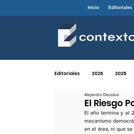
Inicio
Editoriales
Editoriales
2026
2025
Alejandro Deustua
2016
2015
2014
El Riesgo P
El año termina y el 
mecanismo democrátic
2005
2004
2003
en el área, ni que se