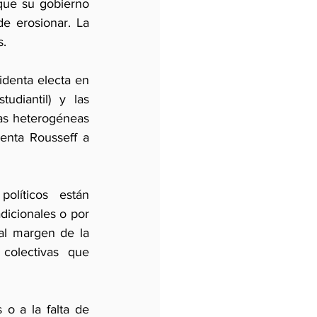
que su gobierno 
 erosionar. La 
s.
denta electa en 
diantil) y las 
as heterogéneas 
enta Rousseff a 
olíticos están 
dicionales o por 
al margen de la 
colectivas que 
o a la falta de 