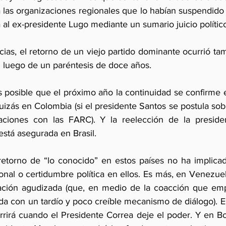
a las organizaciones regionales que lo habían suspendido 
al ex-presidente Lugo mediante un sumario juicio político
cias, el retorno de un viejo partido dominante ocurrió ta
I luego de un paréntesis de doce años.
 posible que el próximo año la continuidad se confirme 
uizás en Colombia (si el presidente Santos se postula sob
aciones con las FARC). Y la reelección de la presiden
stá asegurada en Brasil. 
etorno de “lo conocido” en estos países no ha implicad
nal o certidumbre política en ellos. Es más, en Venezuela
zación agudizada (que, en medio de la coacción que emp
da con un tardío y poco creíble mecanismo de diálogo). E
rrirá cuando el Presidente Correa deje el poder. Y en Bol