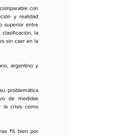
 comparable con 
ión y realidad 
 superior entre 
asificación, la 
s sin caer en la 
o, argentino y 
u problemática 
vo de medidas 
 la crisis como 
as 1% bien por 