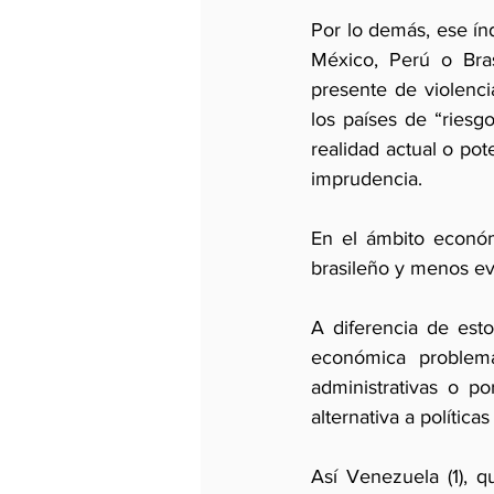
Por lo demás, ese ín
México, Perú o Bras
presente de violenci
los países de “riesg
realidad actual o pot
imprudencia.
En el ámbito económ
brasileño y menos ev
A diferencia de est
económica problema
administrativas o po
alternativa a política
Así Venezuela (1), 