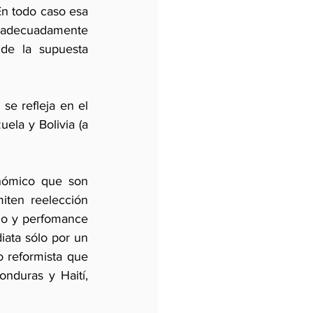
n todo caso esa 
n adecuadamente 
de la supuesta 
se refleja en el 
ela y Bolivia (a 
nómico que son 
ten reelección 
no y perfomance 
ata sólo por un 
 reformista que 
nduras y Haití, 