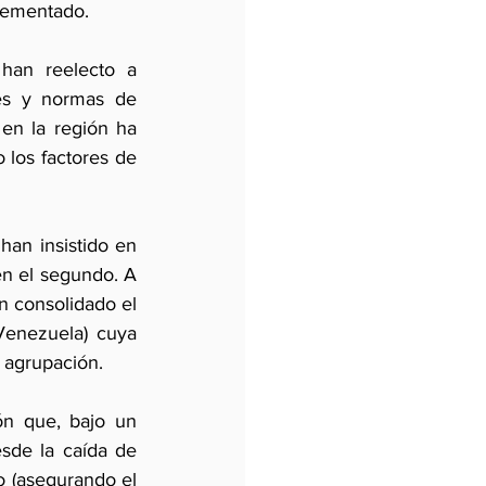
crementado.
han reelecto a 
es y normas de 
 en la región ha 
los factores de 
an insistido en 
n el segundo. A 
n consolidado el 
enezuela) cuya 
a agrupación.
n que, bajo un 
sde la caída de 
 (asegurando el 