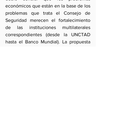
económicos que están en la base de los 
problemas que trata el Consejo de 
Seguridad merecen el fortalecimiento 
de las instituciones multilaterales 
correspondientes (desde la UNCTAD 
hasta el Banco Mundial). La propuesta 
de que éstos sean también parte de la 
atención del Consejo teniendo en 
cuenta su carácter integral puede haber 
sido excesiva cuando se pretende 
reformar la membresía de esa instancia.
Finalmente, la alusión a la problemática 
dual de la globalización (la díada 
integración-fragmentación) debió ser 
aludida como un diagnóstico 
comunitario antes que nacional a la luz 
de su antigüedad y de su amplio 