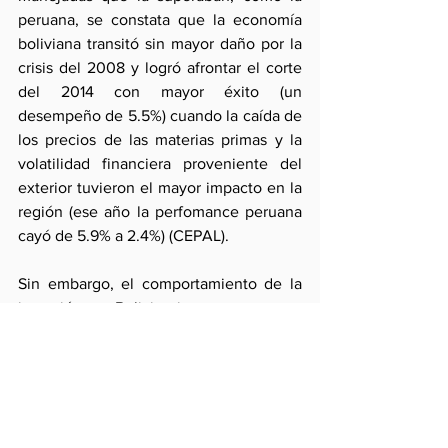
peruana, se constata que la economía 
boliviana transitó sin mayor daño por la 
crisis del 2008 y logró afrontar el corte 
del 2014 con mayor éxito (un 
desempeño de 5.5%) cuando la caída de 
los precios de las materias primas y la 
volatilidad financiera proveniente del 
exterior tuvieron el mayor impacto en la 
región (ese año la perfomance peruana 
cayó de 5.9% a 2.4%) (CEPAL).
Sin embargo, el comportamiento de la 
inversión en Bolivia ciertamente no es 
impresionante (el total público y privado 
fue de US$ 3400 millones en el 2015 
según la Confederación de Empresarios 
Privados de Bolivia (Los Tiempos). En el 
Perú la inversión bruta fija en el 2015 