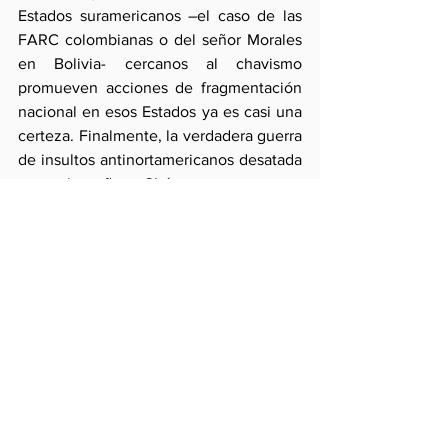
Estados suramericanos –el caso de las 
FARC colombianas o del señor Morales 
en Bolivia- cercanos al chavismo 
promueven acciones de fragmentación 
nacional en esos Estados ya es casi una 
certeza. Finalmente, la verdadera guerra 
de insultos antinortamericanos desatada 
por el señor Chávez compromete 
seriamente la calidad de socio de 
Venezuela en los foros que esta 
república comparte con sus vecinos y la 
posición internacional de sus miembros. 
Este problema debe ser discutido y 
sobre él se debe actuarse.
Ello, sin embargo, debe evaluarse a la 
luz de los intentos de entendimiento 
entre agentes políticos y económicos 
venezolanos y norteamericanos que 