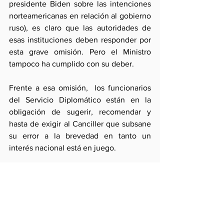
presidente Biden sobre las intenciones 
norteamericanas en relación al gobierno 
ruso), es claro que las autoridades de 
esas instituciones deben responder por 
esta grave omisión. Pero el Ministro 
tampoco ha cumplido con su deber.
Frente a esa omisión,  los funcionarios 
del Servicio Diplomático están en la  
obligación de sugerir, recomendar y 
hasta de exigir al Canciller que subsane 
su error a la brevedad en tanto un 
interés nacional está en juego.
Si ese no fuera el caso, y el Ministro no 
renuncia, estaríamos constatando que la 
subordinación institucional al poder 
político ha desbordado en el Perú todos 
los límites de la especialización 