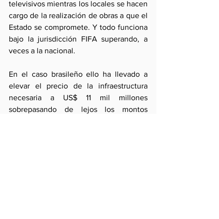
televisivos mientras los locales se hacen 
cargo de la realización de obras a que el 
Estado se compromete. Y todo funciona 
bajo la jurisdicción FIFA superando, a 
veces a la nacional.  
En el caso brasileño ello ha llevado a 
elevar el precio de la infraestructura 
necesaria a US$ 11 mil millones 
sobrepasando de lejos los montos 
originales. Como si ello fuera poco, se 
ha permitido  que miembros sin ninguna 
tradición pero con mucho dinero y 
excentricidad puedan organizar 
mundiales  en medio del desierto a un 
costo económico y laboral (vidas y 
condiciones de trabajo) escandaloso.
Tales costos y prácticas del orden 