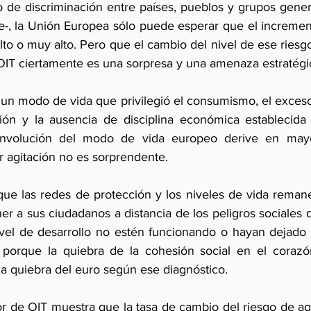
de discriminación entre países, pueblos y grupos gener
-, la Unión Europea sólo puede esperar que el increment
alto o muy alto. Pero que el cambio del nivel de ese riesgo
IT ciertamente es una sorpresa y una amenaza estratégi
r un modo de vida que privilegió el consumismo, el exceso
ción y la ausencia de disciplina económica establecida
 involución del modo de vida europeo derive en mayor
 agitación no es sorprendente.
ue las redes de protección y los niveles de vida reman
 a sus ciudadanos a distancia de los peligros sociales q
vel de desarrollo no estén funcionando o hayan dejado d
porque la quiebra de la cohesión social en el corazó
la quiebra del euro según ese diagnóstico.
or de OIT muestra que la tasa de cambio del riesgo de agi