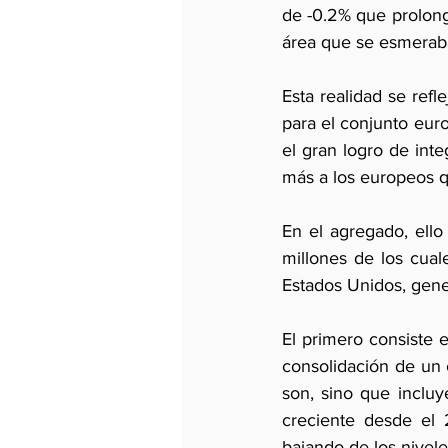
de -0.2% que prolonga
área que se esmeraba 
Esta realidad se ref
para el conjunto euro
el gran logro de int
más a los europeos q
En el agregado, ell
millones de los cual
Estados Unidos, gener
El primero consiste e
consolidación de un 
son, sino que incluy
creciente desde el 
bajando de los nivel