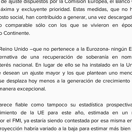
de ajuste dispuestos por la Comisión Europea, el Banco 
áxima y excluyente prioridad. Estas medidas, que no h
sto social, han contribuido a generar, una vez descargado
eo comparable sólo con los que se vivieron en époc
jo Continente.
 Reino Unido –que no pertenece a la Eurozona- ningún Es
ternativa de una recuperación de soberanía en nomb
terés nacional. En lugar de ello se ha instalado en la U
e desean un ajuste mayor y los que plantean uno menos
e desplaza hoy menos a la generación de crecimiento qu
 manera excepcional.
rece fiable como tampoco su estadística prospectiva.
cimiento de la UE para este año, estimada en un m
r el FMI, ya estaría siendo contestada por esa misma ent
oyección habría variado a la baja para estimar más bien 