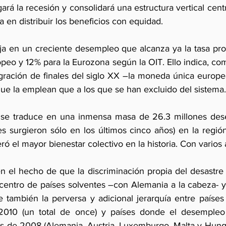
rá la recesión y consolidará una estructura vertical centro
en distribuir los beneficios con equidad.
leja en un creciente desempleo que alcanza ya la tasa pr
peo y 12% para la Eurozona según la OIT. Ello indica, co
egración de finales del siglo XX –la moneda única europea
ue la emplean que a los que se han excluido del sistema.
o se traduce en una inmensa masa de 26.3 millones dese
es surgieron sólo en los últimos cinco años) en la región
ó el mayor bienestar colectivo en la historia. Con varios
n el hecho de que la discriminación propia del desastre n
centro de países solventes –con Alemania a la cabeza- y 
e también la perversa y adicional jerarquía entre paíse
2010 (un total de once) y países donde el desempleo
es de 2008 (Alemania, Austria, Luxemburgo, Malta y Hungrí