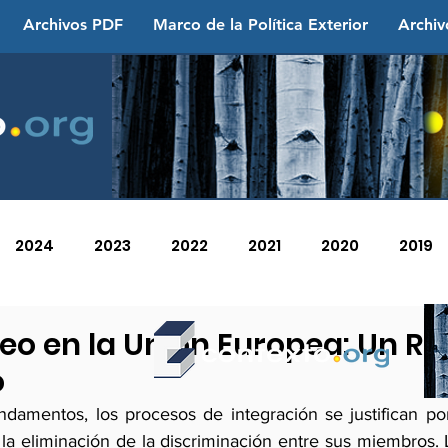
Archivos PDF
Marco de la Política Exterior
Archiv
2024
2023
2022
2021
2020
2019
2013
2012
2011
2010
2009
2008
eo en la Unión Europea: Un Ri
o
undamentos, los procesos de integración se justifican por
y la eliminación de la discriminación entre sus miembros.