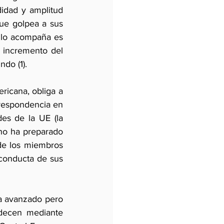
idad y amplitud 
ue golpea a sus 
 lo acompaña es 
incremento del 
ndo (1).
ricana, obliga a 
respondencia en 
es de la UE (la 
no ha preparado 
de los miembros 
 conducta de sus 
a avanzado pero 
decen mediante 