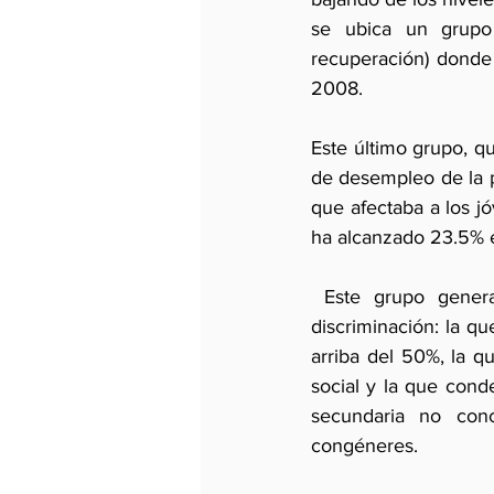
se ubica un grupo
recuperación) donde
2008.
Este último grupo, qu
de desempleo de la pr
que afectaba a los jó
ha alcanzado 23.5% 
 Este grupo generacional es, a su vez, objeto de una adicional y escandalosa triple 
discriminación: la q
arriba del 50%, la qu
social y la que conde
secundaria no con
congéneres.