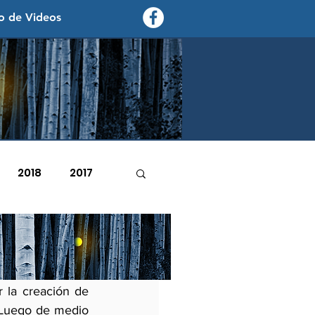
o de Videos
contexto - politica exterior
2018
2017
2007
2006
esgo
 la creación de 
 Luego de medio 