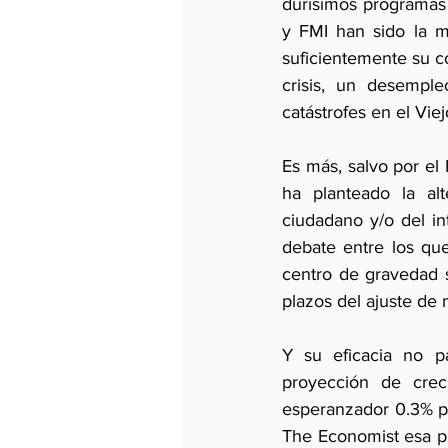
durísimos programas 
y FMI han sido la m
suficientemente su co
crisis, un desempl
catástrofes en el Vie
Es más, salvo por el
ha planteado la al
ciudadano y/o del in
debate entre los qu
centro de gravedad s
plazos del ajuste de
Y su eficacia no pa
proyección de cre
esperanzador 0.3% po
The Economist esa pr