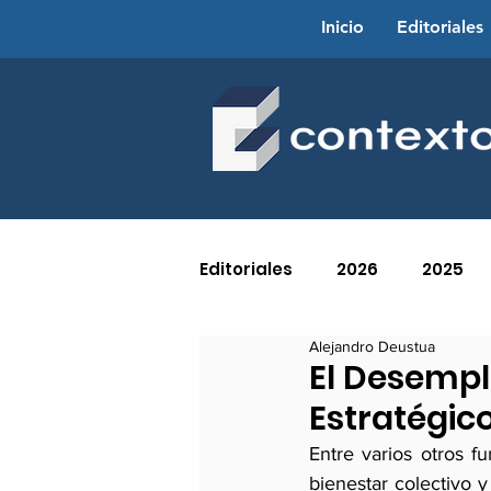
Inicio
Editoriales
Editoriales
2026
2025
Alejandro Deustua
2016
2015
2014
El Desempl
Estratégic
2005
2004
2003
Entre varios otros f
bienestar colectivo 