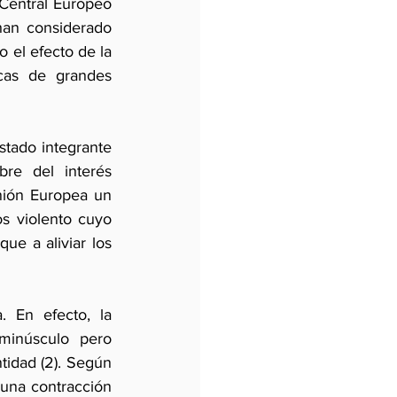
Central Europeo 
an considerado 
 el efecto de la 
as de grandes 
tado integrante 
re del interés 
nión Europea un 
 violento cuyo 
e a aliviar los 
 En efecto, la 
inúsculo pero 
idad (2). Según 
una contracción 