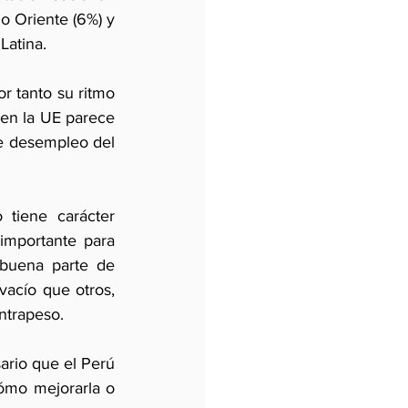
 Oriente (6%) y 
Latina.
r tanto su ritmo 
en la UE parece 
e desempleo del 
tiene carácter 
mportante para 
buena parte de 
acío que otros, 
ntrapeso. 
rio que el Perú 
ómo mejorarla o 