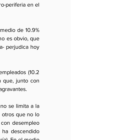
-periferia en el 
omedio de 10.9% 
mo es obvio, que 
- perjudica hoy 
mpleados (10.2 
 que, junto con 
 agravantes.
o se limita a la 
otros que no lo 
s con desempleo 
 ha descendido 
a). En el medio 