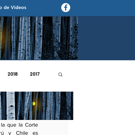
o de Videos
contexto - politica exterior
2018
2017
2007
2006
de la
la que la Corte 
erú y Chile es 