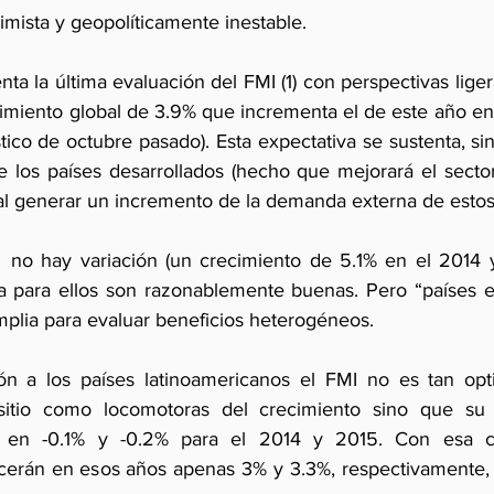
ista y geopolíticamente inestable.
ta la última evaluación del FMI (1) con perspectivas lig
cimiento global de 3.9% que incrementa el de este año en 
tico de octubre pasado). Esta expectativa se sustenta, si
los países desarrollados (hecho que mejorará el sector
 al generar un incremento de la demanda externa de estos 
  no hay variación (un crecimiento de 5.1% en el 2014 
va para ellos son razonablemente buenas. Pero “países en
plia para evaluar beneficios heterogéneos. 
ón a los países latinoamericanos el FMI no es tan opti
sitio como locomotoras del crecimiento sino que su
a en -0.1% y -0.2% para el 2014 y 2015. Con esa co
cerán en esos años apenas 3% y 3.3%, respectivamente, 