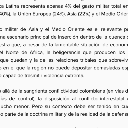
a Latina representa apenas 4% del gasto militar total en
40%), la Unión Europea (24%), Asia (22%) y el Medio Orien
to militar de Asia y el Medio Oriente es el relevante par
a escenario principal de inserción dentro de la cuenca de
tra que, a pesar de la lamentable situación de economí
 el Norte de África, la beligerancia que producen los 
 que quedan y la de las relaciones tribales que sobrevi
o en el que la región no puede depositar demasiadas es
 capaz de trasmitir violencia extrema.
allá de la sangrienta conflictividad colombiana (en vías de
as de control), la disposición al conflicto interestatal 
cho menor. Pero su contexto debe ser tenido en cuen
 parte de la doctrina militar y de la realidad de la defensa