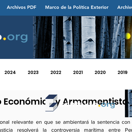
Archivos PDF
Marco de la Política Exterior
Archiv
2024
2023
2022
2021
2020
2019
2013
2012
2011
2010
2009
2008
o Económico y Armamentista 
ional relevante en que se ambientará la sentencia con 
usticia resolverá la controversia marítima entre P