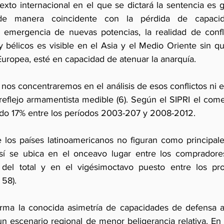
exto internacional en el que se dictará la sentencia es 
 de manera coincidente con la pérdida de capacid
 emergencia de nuevas potencias, la realidad de confli
 y bélicos es visible en el Asia y el Medio Oriente sin qu
Europea, esté en capacidad de atenuar la anarquía.
os concentraremos en el análisis de esos conflictos ni e
 reflejo armamentista medible (6). Según el SIPRI el come
do 17% entre los períodos 2003-207 y 2008-2012. 
e los países latinoamericanos no figuran como principal
sí se ubica en el onceavo lugar entre los compradores
el total y en el vigésimoctavo puesto entre los pro
 58).
firma la conocida asimetría de capacidades de defensa a 
n escenario regional de menor beligerancia relativa. En 