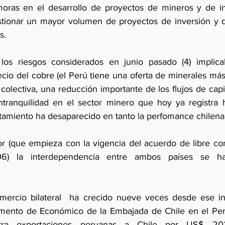
oras en el desarrollo de proyectos de mineros y de infr
stionar un mayor volumen de proyectos de inversión y 
s.
los riesgos considerados en junio pasado (4) implic
ecio del cobre (el Perú tiene una oferta de minerales más d
colectiva, una reducción importante de los flujos de capit
ntranquilidad en el sector minero que hoy ya registra h
tamiento ha desaparecido en tanto la perfomance chilena
r (que empieza con la vigencia del acuerdo de libre co
6) la interdependencia entre ambos países se ha
mercio bilateral  ha crecido nueve veces desde ese ins
amento de Económico de la Embajada de Chile en el Perú
tra exportaciones peruanas a Chile por US$ 202