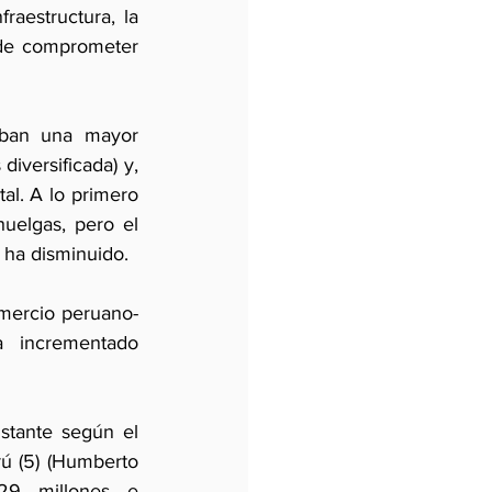
aestructura, la 
de comprometer 
aban una mayor 
iversificada) y, 
al. A lo primero 
uelgas, pero el 
 ha disminuido.
mercio peruano-
 incrementado 
tante según el 
 (5) (Humberto 
9 millones e 