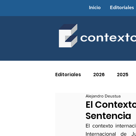
Inicio
Editoriales
Editoriales
2026
2025
Alejandro Deustua
2016
2015
2014
El Context
Sentencia
2005
2004
2003
El contexto internac
Internacional de J