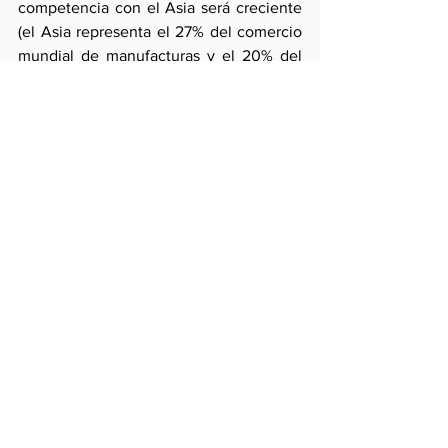
competencia con el Asia será creciente 
(el Asia representa el 27% del comercio 
mundial de manufacturas y el 20% del 
comercio de servicios) y necesaria tanto 
pora razones de mercado como 
geopolíticas. Pero para empezar, la 
referencia debe ser la ASEAN que, con 
US$ 550 mil millones de exportaciones 
de manufacturas, duplica las 
colocaciones externas sur y 
centroamericanas y supera en US$ 32 
mil millones las exportaciones de 
servicios suramericanos (Sur y 
CentroAmérica apenas representan 
2.6% del comercio mundial de servicios).
Pero si el posicionamiento y la inserción 
comercial de la región en el mundo 
depende de asumir adecuadamente 