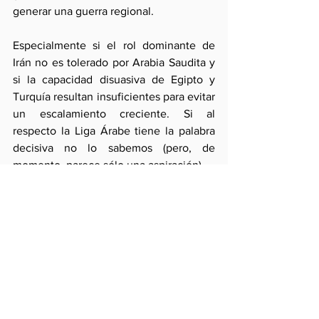
generar una guerra regional.
Especialmente si el rol dominante de 
Irán no es tolerado por Arabia Saudita y 
si la capacidad disuasiva de Egipto y 
Turquía resultan insuficientes para evitar 
un escalamiento creciente. Si al 
respecto la Liga Árabe tiene la palabra 
decisiva no lo sabemos (pero, de 
momento, parece sólo una aspiración).  
Esta situación atraería aún más  poder 
ruso a la zona (ya implicado en la 
defensa de su base marítima en Siria) 
generando una situación en la que los 
300 “entrenadores” norteamericanos 
redesplegados a Irak serán 
sobrepasados mientras los pozos 
petroleros iraquíes se convierten en 