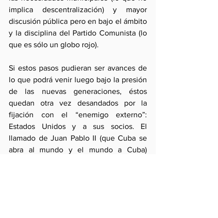
implica descentralización) y mayor 
discusión pública pero en bajo el ámbito 
y la disciplina del Partido Comunista (lo 
que es sólo un globo rojo).
Si estos pasos pudieran ser avances de 
lo que podrá venir luego bajo la presión 
de las nuevas generaciones, éstos 
quedan otra vez desandados por la 
fijación con el “enemigo externo”: 
Estados Unidos y a sus socios. El 
llamado de Juan Pablo II (que Cuba se 
abra al mundo y el mundo a Cuba) 
quisiera ser para Raúl interpretado sólo 
de afuera hacia adentro. Mientras éste 
no ocurra de adentro hacia fuera, Cuba 
seguirá siendo un factor de división en 
la región y en el mundo. Los 