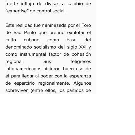
fuerte influjo de divisas a cambio de 
“expertise” de control social.
Esta realidad fue minimizada por el Foro 
de Sao Paulo que prefirió explotar el 
culto cubano como base del 
denominado socialismo del siglo XXI y 
como instrumental factor de cohesión 
regional. Sus feligreses 
latinoamericanos hicieron buen uso de 
él para llegar al poder con la esperanza 
de esparcirlo regionalmente. Algunos 
sobreviven (entre ellos, los partidos de 
gobierno en estados grandes) y algunos 
fracasaron con esperanzas de retorno.
Bajo estas condiciones, es 
extremadamente improbable que 
Estados Unidos se disponga a invadir la 