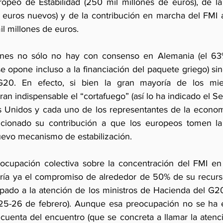
ropeo de Estabilidad (250 mil millones de euros), de l
 euros nuevos) y de la contribución en marcha del FMI a
l millones de euros.
ones no sólo no hay con consenso en Alemania (el 63%
e opone incluso a la financiación del paquete griego) sin
20. En efecto, si bien la gran mayoría de los mie
an indispensable el “cortafuego” (así lo ha indicado el Se
s Unidos y cada uno de los representantes de la econom
icionado su contribución a que los europeos tomen la i
uevo mecanismo de estabilización.
ocupación colectiva sobre la concentración del FMI en 
aría ya el compromiso de alrededor de 50% de su recurs
pado a la atención de los ministros de Hacienda del G20
25-26 de febrero). Aunque esa preocupación no se ha e
enta del encuentro (que se concreta a llamar la atenció