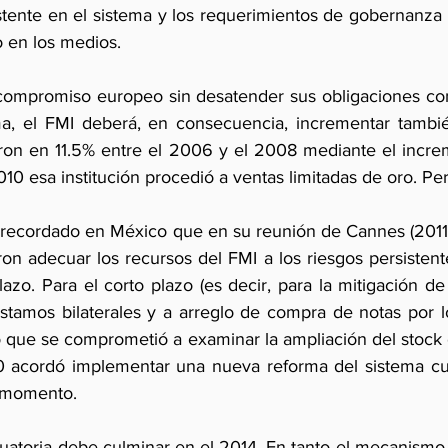
stente en el sistema y los requerimientos de gobernanza 
do en los medios.
compromiso europeo sin desatender sus obligaciones con 
a, el FMI deberá, en consecuencia, incrementar también
ron en 11.5% entre el 2006 y el 2008 mediante el incre
10 esa institución procedió a ventas limitadas de oro. Per
 recordado en México que en su reunión de Cannes (2011) 
on adecuar los recursos del FMI a los riesgos persistente
lazo. Para el corto plazo (es decir, para la mitigación de
éstamos bilaterales y a arreglo de compra de notas por 
o que se comprometió a examinar la ampliación del stock 
0 acordó implementar una nueva reforma del sistema cuo
l momento.
luatoria debe culminar en el 2014. En tanto el mecanismo 