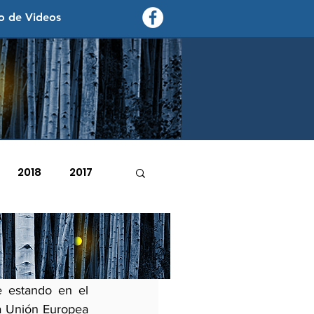
o de Videos
contexto - politica exterior
2018
2017
2007
2006
 estando en el 
la Unión Europea 