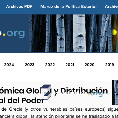
Archivos PDF
Marco de la Política Exterior
Archiv
2024
2023
2022
2021
2020
2019
2013
2012
2011
2010
2009
2008
nómica Global y Distribución
al del Poder
 de Grecia (y otros vulnerables países europeos) sigue
nanciera global, la atención prioritaria se ha trasladado a 