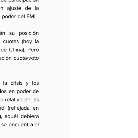
n ajuste de la 
e poder del FMI.
án su posición 
cuotas (hoy la 
de China). Pero 
ción cuota/voto 
a crisis y los 
dos en poder de 
 relativo de las 
d (reflejada en 
, aquél debiera 
se encuentra el 