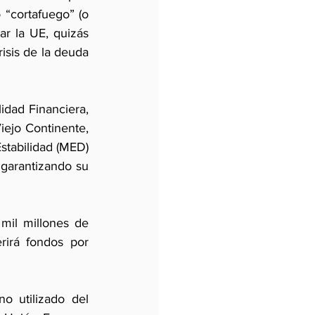
“cortafuego” (o 
r la UE, quizás 
sis de la deuda 
dad Financiera, 
ejo Continente, 
tabilidad (MED) 
garantizando su 
mil millones de 
irá fondos por 
o utilizado del 