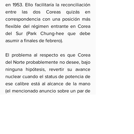
en 1953. Ello facilitaría la reconciliación 
entre las dos Coreas quizás en 
correspondencia con una posición más 
flexible del régimen entrante en Corea 
del Sur (Park Chung-hee que debe 
asumir a finales de febrero).
El problema al respecto es que Corea 
del Norte probablemente no desee, bajo 
ninguna hipótesis, revertir su avance 
nuclear cuando el status de potencia de 
ese calibre está al alcance de la mano 
(el mencionado anuncio sobre un par de 
pruebas adicionales a desarrollarse en el 
transcurso de este año así lo indica). 
Esta situación supera las hipótesis de 
que la prueba de febrero se debió sólo a 
una reacción a la Resolución 2087 del 
Consejo de Seguridad en respuesta al 