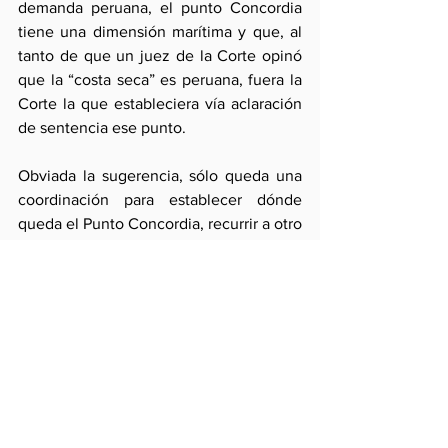
demanda peruana, el punto Concordia 
tiene una dimensión marítima y que, al 
tanto de que un juez de la Corte opinó 
que la “costa seca” es peruana, fuera la 
Corte la que estableciera vía aclaración 
de sentencia ese punto. 
Obviada la sugerencia, sólo queda una 
coordinación para establecer dónde 
queda el Punto Concordia, recurrir a otro 
mecanismo de solución pacífica de 
controversias para establecerlo o dejar 
las cosas como están para que las 
generaciones futuras decidan. Esto 
último es insensato como imprudente es 
confiar sólo en la interdependencia 
bilateral.