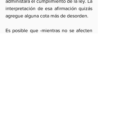
administará el cumplimiento de la ley. La 
interpretación de esa afirmación quizás 
agregue alguna cota más de desorden.
Es posible que -mientras no se afecten 
los hiperinnovados usos de la 
democracia directa- la erosión 
progresiva del Estado boliviano sea un 
asunto interno. Pero el vacío de poder 
que se crea en este país hermano es de 
natural y creciente preocupación 
subregional. Especialmente en el Perú 
donde la erosión institucional y la 
emergencia social no pueden 
soslayarse. Quizás nuestra política 
exterior debiera atender este intenso 
desafío presente en lugar de dejarse 
absorber por otros algo más pretéritos.