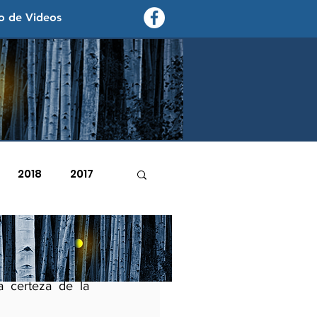
o de Videos
contexto - politica exterior
2018
2017
2007
2006
dente Trump es 
 certeza de la 