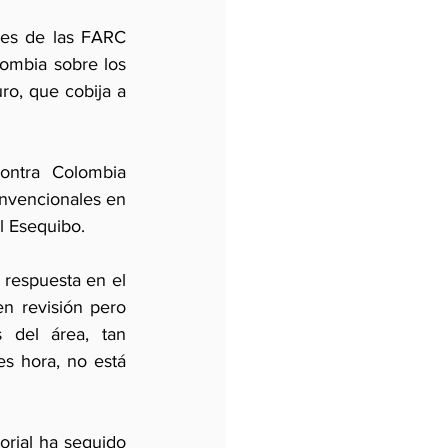
res de las FARC 
ombia sobre los 
o, que cobija a 
ntra Colombia 
onvencionales en 
el Esequibo. 
 respuesta en el 
n revisión pero 
 del área, tan 
s hora, no está 
rial ha seguido 