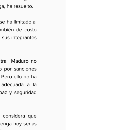
a, ha resuelto.  
e ha limitado al 
mbién de costo 
sus integrantes 
ntra  Maduro no 
o por sanciones 
Pero ello no ha 
adecuada a la 
paz y seguridad 
e considera que 
enga hoy serias 