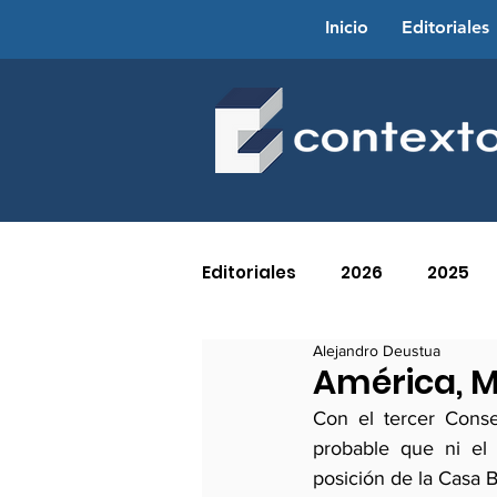
Inicio
Editoriales
Editoriales
2026
2025
Alejandro Deustua
2016
2015
2014
América, M
Con el tercer Cons
probable que ni el 
2005
2004
2003
posición de la Casa B