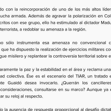
do con la reincorporación de uno de los más altos líde
lucha armada. Además de agravar la polarización en Col
ritos con ese grupo, ello ha estimulado al dictador Madur
terrorista, a redoblar su amenaza a la región.
no sólo instrumenta esa amenaza no convencional co
 que ha dispuesto la realización de ejercicios militares c
egue misilero y replantear la controversia territorial sobre 
claramente la paz y la estabilidad en el área y reclama una
ad colectiva. Ése es el escenario del TIAR, un tratado e
nte Guaidó desea invocarlo. ¿Querrán los cancilleres
 consideraciones, consultarse en su marco? Aunque ya e
r su reloj al respecto. 
 la ausencia de respuesta proporcional al desafío dictato