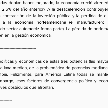
das debían haber mejorado, la economía creció alrededo
 2.5% del año anterior). A la desaceleración contribuye
la contracción de la inversión pública y la pérdida de d
s a la economía norteamericana (el manufacturero 
do sector automotriz forma parte). La pérdida de perfoma
n en la gestión económica.
------------------------------
olíticas y económicas de estas tres potencias (las mayore
a laxa medida, de la problemática de potencias mediana
bia. Felizmente, para América Latina todas se mantie
mbargo, esos factores de convergencia política y econ
ves obstáculos que afrontan. 
----------