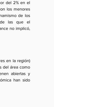
r del 2% en el 
ron los menores 
inamismo de los 
de las que el 
nce no implicó, 
s en la región) 
s del área como 
nen abiertas y 
ómica han sido 