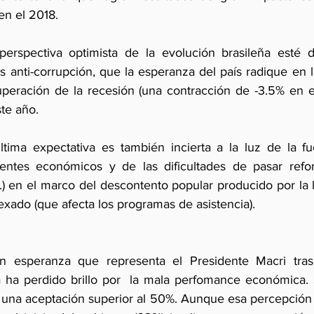
en el 2018.
 perspectiva optimista de la evolución brasileña esté 
es anti-corrupción, que la esperanza del país radique en l
uperación de la recesión (una contracción de -3.5% en e
te año.
tima expectativa es también incierta a la luz de la fu
entes económicos y de las dificultades de pasar refor
e.) en el marco del descontento popular producido por la l
exado (que afecta los programas de asistencia). 
an esperanza que representa el Presidente Macri tra
a ha perdido brillo por  la mala perfomance económica. 
una aceptación superior al 50%. Aunque esa percepción c