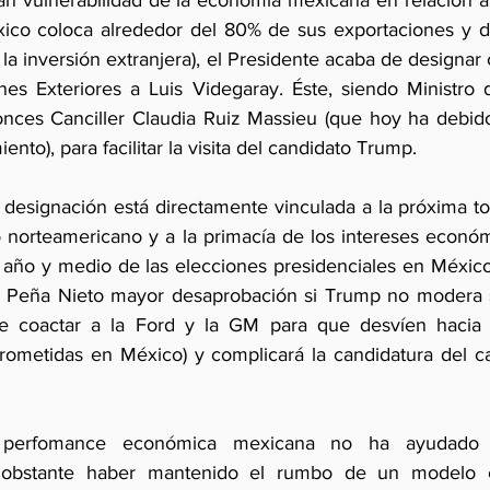
an vulnerabilidad de la economía mexicana en relación a
co coloca alrededor del 80% de sus exportaciones y del
a inversión extranjera), el Presidente acaba de designar
ones Exteriores a Luis Videgaray. Éste, siendo Ministro 
nces Canciller Claudia Ruiz Massieu (que hoy ha debido
nto), para facilitar la visita del candidato Trump. 
designación está directamente vinculada a la próxima t
o norteamericano y a la primacía de los intereses econó
A año y medio de las elecciones presidenciales en México
te Peña Nieto mayor desaprobación si Trump no modera 
e coactar a la Ford y la GM para que desvíen hacia 
ometidas en México) y complicará la candidatura del ca
perfomance económica mexicana no ha ayudado a 
 obstante haber mantenido el rumbo de un modelo ex