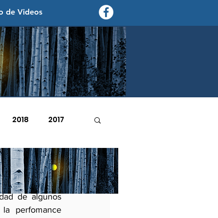
o de Videos
contexto - politica exterior
2018
2017
2007
2006
os encontrara o 
dad de algunos 
 la perfomance 