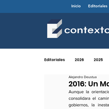
Inicio
Editoriales
Editoriales
2026
2025
Alejandro Deustua
2016
2015
2014
2016: Un M
Aunque la orientaci
consolidara el cami
2005
2004
2003
gobiernos, la inest