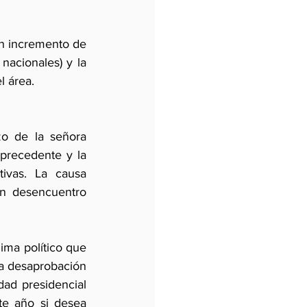
n incremento de 
nacionales) y la 
l área. 
o de la señora 
 precedente y la 
ivas. La causa 
an desencuentro 
ima político que 
a desaprobación 
ad presidencial 
te año si desea 