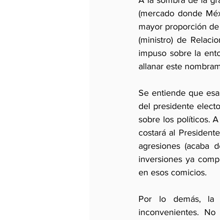
A la sombra de la gr
(mercado donde Méxi
mayor proporción de l
(ministro) de Relaci
impuso sobre la ento
allanar este nombramie
Se entiende que esa 
del presidente elect
sobre los políticos. 
costará al Presiden
agresiones (acaba d
inversiones ya compr
en esos comicios.
Por lo demás, la 
inconvenientes. No